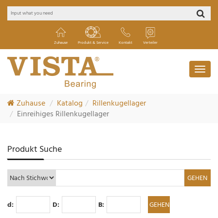
Zuhause
Produkt & Service
Kontakt
Verteiler
Zuhause
Katalog
Rillenkugellager
Einreihiges Rillenkugellager
Produkt Suche
d:
D:
B: