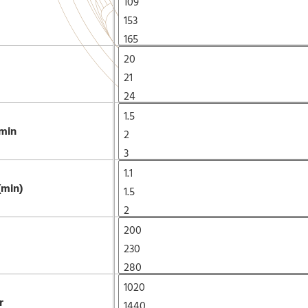
 min
(min)
r