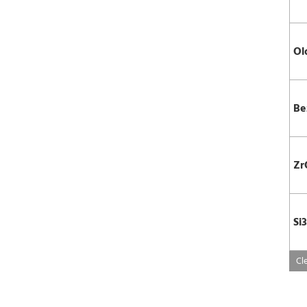
Ol
Be
Zr
Si
Cle