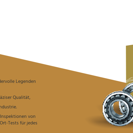
dervolle Legenden
ziser Qualität,
ndustrie.
 Inspektionen von
rt-Tests für jedes