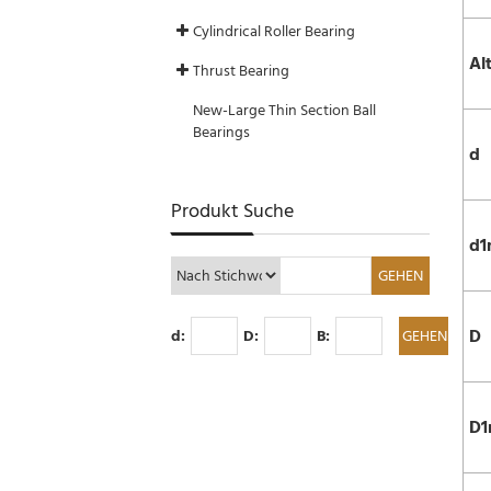
Cylindrical Roller Bearing
Al
Thrust Bearing
New-Large Thin Section Ball
Bearings
d
Produkt Suche
d1
D
d:
D:
B:
D1