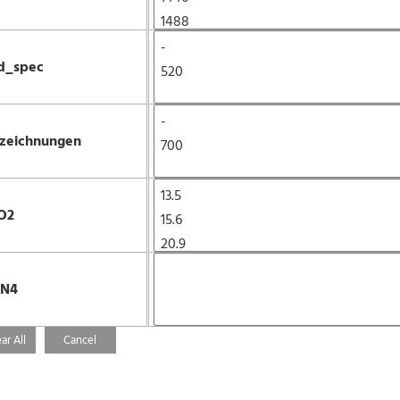
d_spec
zeichnungen
O2
3N4
ar All
Cancel