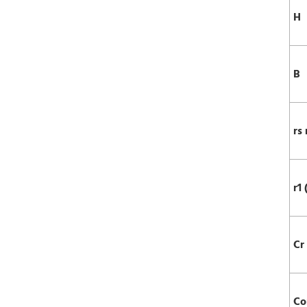
H
B
rs
r1 
Cr
Co