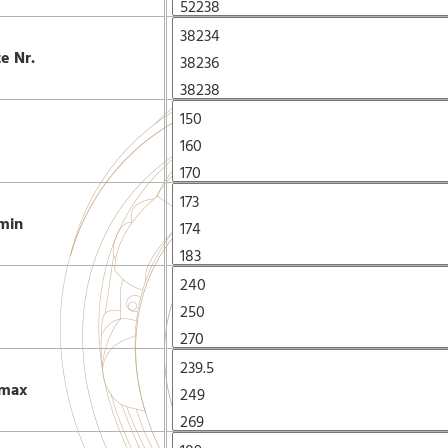
te Nr.
min
max