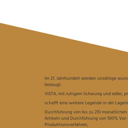
Im 21. Jahrhundert werden unzählige wun
bezeugt.
VISTA, mit ruhigem Schwung und edler, prä
schafft eine weitere Legende in der Lageri
Durchführung von bis zu 210 monatlichen
Artikeln und Durchführung von 100% Vor-O
Produktionsverfahren,