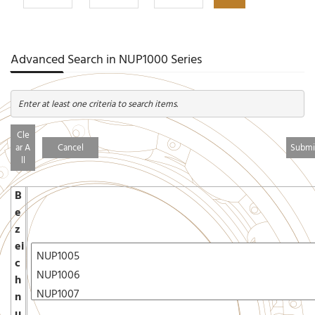
Advanced Search in NUP1000 Series
Enter at least one criteria to search items.
Cle
ar A
Cancel
ll
B
e
z
ei
c
h
n
u